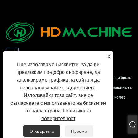
X
Ние използваме бисквитки, за да ви
предложим по-добро сърфиране, да
Copyright © 2023 Xia Men HD Machine Co., Ltd - Устройство за цифрово
анализираме трафика на сайта и да
персонализираме съдържанието.
опъване, серия за шиене на вълшебна лента, Автоматична машина за
Използвайки този сайт, вие се
дозатор на етикети - всички права запазени.
Регистрационен номер:
съгласявате с използването на бисквитки
Fujian ICP № 2023014159-1
от наша страна.
Политика за
поверителност
Links
Sitemap
RSS
XML
Политика за поверителност
Отхвърляне
Приеми