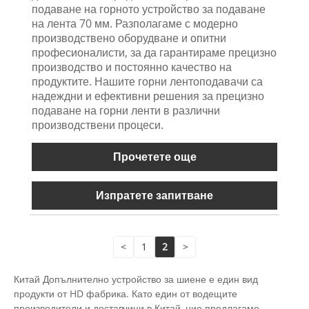
подаване на горното устройство за подаване
на лента 70 мм. Разполагаме с модерно
производствено оборудване и опитни
професионалисти, за да гарантираме прецизно
производство и постоянно качество на
продуктите. Нашите горни лентоподавачи са
надеждни и ефективни решения за прецизно
подаване на горни ленти в различни
производствени процеси.
Прочетете още
Изпратете запитване
<
1
2
>
Китай Допълнително устройство за шиене е един вид
продукти от HD фабрика. Като един от водещите
производители и доставчици в Китай, ние предлагаме