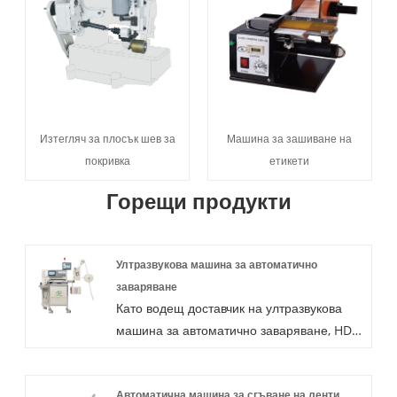
Изтегляч за плосък шев за
Машина за зашиване на
покривка
етикети
Горещи продукти
Ултразвукова машина за автоматично
заваряване
Като водещ доставчик на ултразвукова
машина за автоматично заваряване, HD
се специализира в производството,
доставката и прилагането на
Автоматична машина за сгъване на ленти
ултразвуково оборудване за заваряване