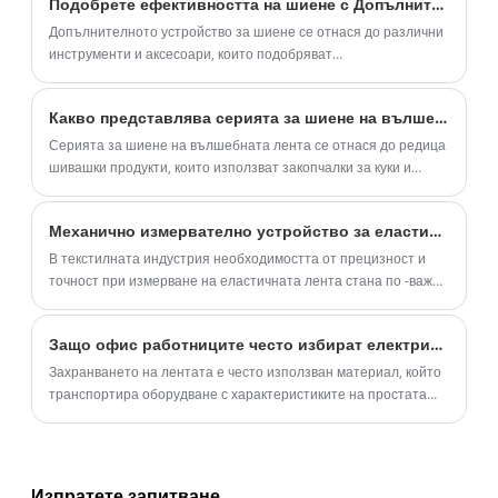
Подобрете ефективността на шиене с Допълнително устройство за шиене
допълнителните устройства за шиене се превърнаха в един
от основните инструменти за подобряване на ефективността
Допълнителното устройство за шиене се отнася до различни
на шиене и намаляване на ръчната умора.
инструменти и аксесоари, които подобряват
функционалността и гъвкавостта на шевната машина. Тези
устройства могат да бъдат прикрепени към шевни машини, за
Какво представлява серията за шиене на вълшебна лента?
да осигурят допълнителна функционалност, като
автоматични машини. Те варират от прости инструменти, като
Серията за шиене на вълшебната лента се отнася до редица
притискащо краче, до по-сложно оборудване, като
шивашки продукти, които използват закопчалки за куки и
компютъризирана машина за бродиране.
контури, обикновено известни като "вълшебна лента".
Механично измервателно устройство за еластична лента: Революциониране на текстилната индустрия
В текстилната индустрия необходимостта от прецизност и
точност при измерване на еластичната лента стана по -важна
от всякога. Производителите винаги търсят начини да
подобрят производствените си процеси и да повишат
Защо офис работниците често избират електрическа таблица за асансьори?
производителността. Тук идва устройството за механично
измерване на еластична лента.
Захранването на лентата е често използван материал, който
транспортира оборудване с характеристиките на простата
структура и удобната работа. Той използва главно
непрекъснато работещ конвейер за колан, за да предаде
равномерно материали от кошчето за съхранение или бункер
до приемащото устройство.
Изпратете запитване