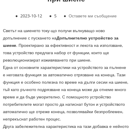
●
2023-10-12
●
5
●
Оставете ми съобщение
Светът на шиенето току-що получи вълнуващо ново
допълнение с пускането на
Допълнително устройство за
шиене
. Проектирано за ефективност и лекота на използване,
това устройство предлага набор от функции, които ще
революционизират изживяването при шиене.
Една от основните характеристики на устройството за пълнене
е неговата функция за автоматично отрязване на конеца. Тази
функция е особено полезна по време на дълги сесии на шиене,
тъй като ръчното подрязване на конеца може да отнеме много
време и да бъде уморително. С помощното устройство
потребителите могат просто да натиснат бутон и устройството
автоматично ще отреже конеца, позволявайки безпроблемен,
непрекъснат работен процес.
Друга забележителна характеристика на тази добавка е нейното