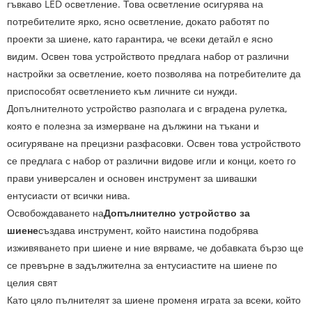
гъвкаво LED осветление. Това осветление осигурява на
потребителите ярко, ясно осветление, докато работят по
проекти за шиене, като гарантира, че всеки детайл е ясно
видим. Освен това устройството предлага набор от различни
настройки за осветление, което позволява на потребителите да
приспособят осветлението към личните си нужди.
Допълнителното устройство разполага и с вградена рулетка,
която е полезна за измерване на дължини на тъкани и
осигуряване на прецизни разфасовки. Освен това устройството
се предлага с набор от различни видове игли и конци, което го
прави универсален и основен инструмент за шивашки
ентусиасти от всички нива.
Освобождаването на
Допълнително устройство за
шиене
създава инструмент, който наистина подобрява
изживяването при шиене и ние вярваме, че добавката бързо ще
се превърне в задължителна за ентусиастите на шиене по
целия свят
Като цяло пълнителят за шиене променя играта за всеки, който