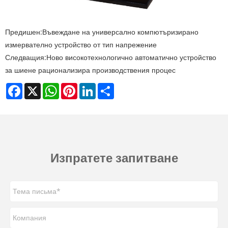
Предишен:
Въвеждане на универсално компютъризирано
измервателно устройство от тип напрежение
Следващия:
Ново високотехнологично автоматично устройство
за шиене рационализира производствения процес
Facebook
X
WhatsApp
Pinterest
LinkedIn
Share
Изпратете запитване