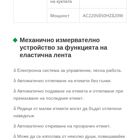
на куклата
Мощност
AC220Vã50HZã20W
Механично измервателно
устройство за функцията на
еластична лента
â Електронна система за управление, лесна работа.
â Автоматично отлепване на етикети без гънки.
â Автоматично подаване на етикета и отлепване при
премахване на последния етикет.
â Редици от малки етикети могат да бъдат отлепени
наведнъж.
â Автоматично откриване на прозрачен етикет.
â Може да се използва от няколко души, повишавайки