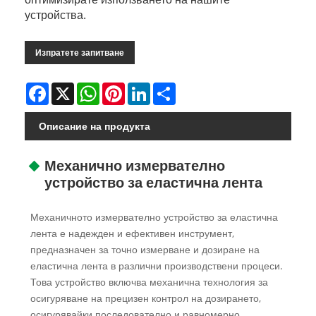
устройства.
Изпратете запитване
Facebook
X
WhatsApp
Pinterest
LinkedIn
Share
Описание на продукта
Механично измервателно
устройство за еластична лента
Механичното измервателно устройство за еластична
лента е надежден и ефективен инструмент,
предназначен за точно измерване и дозиране на
еластична лента в различни производствени процеси.
Това устройство включва механична технология за
осигуряване на прецизен контрол на дозирането,
осигурявайки последователно и равномерно