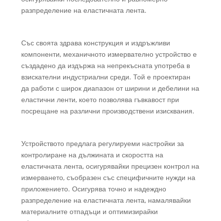
разпределение на еластичната лента.
Със своята здрава конструкция и издръжливи
компоненти, механичното измервателно устройство е
създадено да издържа на непрекъсната употреба в
взискателни индустриални среди. Той е проектиран
да работи с широк диапазон от ширини и дебелини на
еластични ленти, което позволява гъвкавост при
посрещане на различни производствени изисквания.
Устройството предлага регулируеми настройки за
контролиране на дължината и скоростта на
еластичната лента, осигурявайки прецизен контрол на
измерването, съобразен със специфичните нужди на
приложението. Осигурява точно и надеждно
разпределение на еластичната лента, намалявайки
материалните отпадъци и оптимизирайки