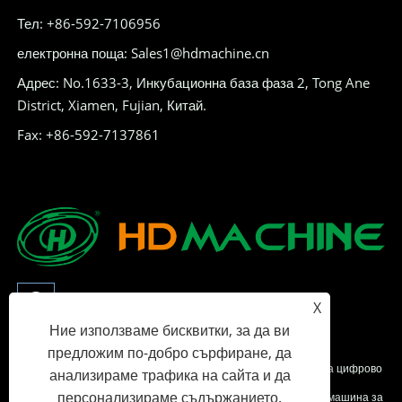
Тел: +86-592-7106956
електронна поща: Sales1@hdmachine.cn
Адрес: No.1633-3, Инкубационна база фаза 2, Tong Ane
District, Xiamen, Fujian, Китай.
Fax: +86-592-7137861
X
Ние използваме бисквитки, за да ви
предложим по-добро сърфиране, да
Copyright © 2023 Xia Men HD Machine Co., Ltd - Устройство за цифрово
анализираме трафика на сайта и да
персонализираме съдържанието.
опъване, серия за шиене на вълшебна лента, Автоматична машина за